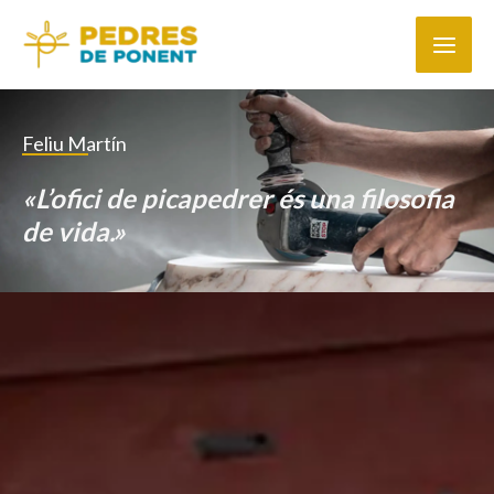
Ir
al
contenido
Feliu Martín
«L’ofici de picapedrer és una filosofia
de vida.»